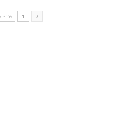
« Prev
1
2