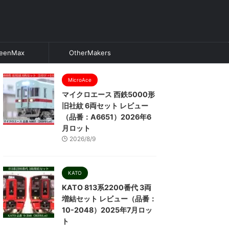
eenMax
OtherMakers
MicroAce
マイクロエース 西鉄5000形
旧社紋 6両セット レビュー
（品番：A6651）2026年6
月ロット
2026/8/9
KATO
KATO 813系2200番代 3両
増結セット レビュー（品番：
10-2048）2025年7月ロッ
ト