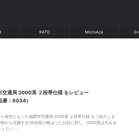
X
KATO
MicroAce
Gr
交通局 2000系 ２段帯仕様 をレビュー
 品番：6034）
ら発売となった福岡市交通局 2000系 ２段帯仕様 をご紹介しま
時から活躍する1000系の角ばったお顔に対し、2000系は丸みを
てい ...