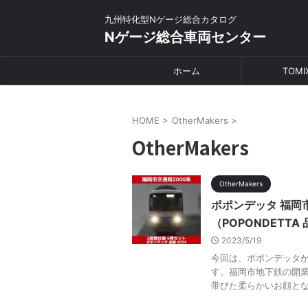
九州特化型Nゲージ総合カタログ
Nゲージ総合車両センター
ホーム
TOMI
HOME
>
OtherMakers
>
OtherMakers
OtherMakers
ポポンデッタ 福岡市
（POPONDETTA
2023/5/19
今回は、ポポンデッタか
す。福岡市地下鉄の開業
帯びた柔らかいお顔となっ