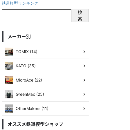
鉄道模型ランキング
検
索
メーカー別
TOMIX (14)
KATO (35)
MicroAce (22)
GreenMax (25)
OtherMakers (11)
オススメ鉄道模型ショップ