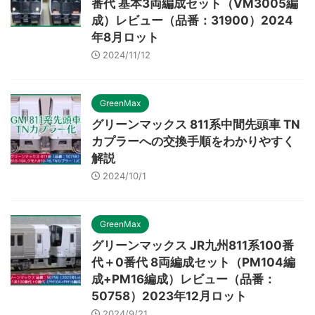
番代 基本3両編成セット（VM3005編
成）レビュー（品番：31900）2024
年8月ロット
2024/11/12
GreenMax
グリーンマックス 811系中間先頭車 TN
カプラーへの交換手順をわかりやすく
解説
2024/10/1
GreenMax
グリーンマックス JR九州811系100番
代＋0番代 8両編成セット（PM104編
成+PM16編成）レビュー（品番：
50758）2023年12月ロット
2024/9/21