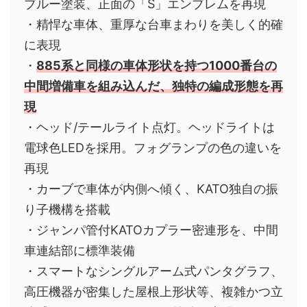
ブルー塗装、正面の「S」エンブレムを再現
・精悍な車体、重厚な台車まわりを美しく的確
に表現
・
885系と同様の車体形状を持つ1000番台の
中間増備車を組み込んだ、独特の編成形態を再
現
・ヘッド/テールライト点灯。ヘッドライトは
電球色LEDを採用。フォグランプの色の違いを
再現
・カーブで車体が内側へ傾く、KATO独自の振
り子機構を搭載
・ジャンパ管付KATOカプラー密連形を、中間
車連結部に標準装備
・スマートなシングルアーム式パンタグラフ、
高圧機器が密集した屋根上形状等、複雑かつ立