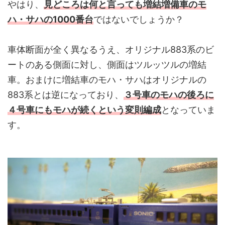
やはり、
見どころは何と言っても増結増備車のモ
ハ・サハの1000番台
ではないでしょうか？
車体断面が全く異なるうえ、オリジナル883系のビ
ートのある側面に対し、側面はツルッツルの増結
車。おまけに増結車のモハ・サハはオリジナルの
883系とは逆になっており、
３号車のモハの後ろに
４号車にもモハが続くという変則編成
となっていま
す。