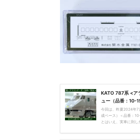
KATO 787系 
ュー（品番：10-1
今回は、昨夏2024年
成ベース）＜品番：10
とはいえ、実車に則した .