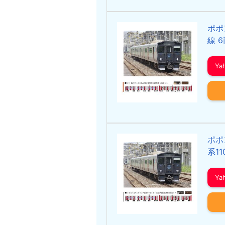
ポポ
線 
Y
ポポ
系1
Y