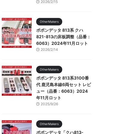
2026/2/15
OtherMakers
ポポンデッタ 813系 クハ
821･813の床板調整（品番：
6063）2024年11月ロット
2026/2/14
OtherMakers
ポポンデッタ 813系3100番
代 鹿児島本線6両セット レビ
ュー（品番：6063）2024
年11月ロット
2025/9/26
OtherMakers
ポポンデッタ「クハ813-