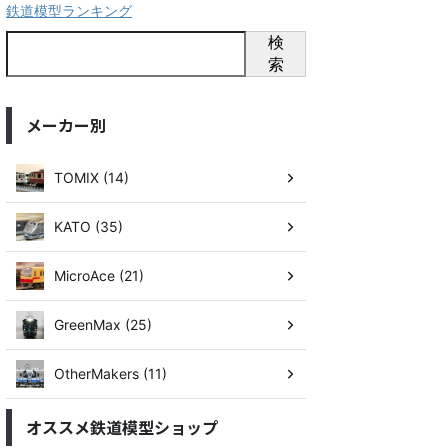
鉄道模型ランキング
検
索
メーカー別
TOMIX (14)
KATO (35)
MicroAce (21)
GreenMax (25)
OtherMakers (11)
オススメ鉄道模型ショップ