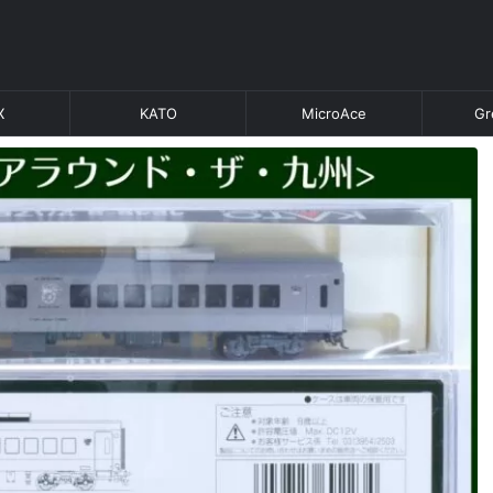
X
KATO
MicroAce
Gr