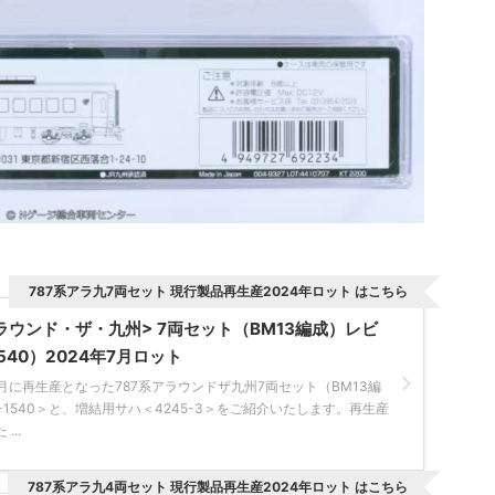
787系アラ九7両セット 現行製品再生産2024年ロット はこちら
<アラウンド・ザ・九州> 7両セット（BM13編成）レビ
540）2024年7月ロット
7月に再生産となった787系アラウンドザ九州7両セット（BM13編
-1540＞と、増結用サハ＜4245-3＞をご紹介いたします。再生産
..
787系アラ九4両セット 現行製品再生産2024年ロット はこちら