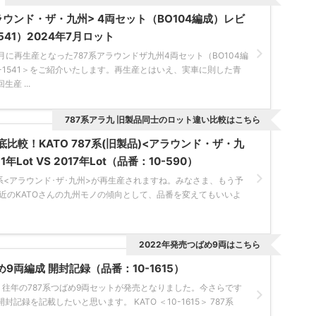
アラウンド・ザ・九州> 4両セット（BO104編成）レビ
541）2024年7月ロット
7月に再生産となった787系アラウンドザ九州4両セット（BO104編
-1541＞をご紹介いたします。再生産とはいえ、実車に則した青
産 ...
787系アラ九 旧製品同士のロット違い比較はこちら
比較！KATO 787系(旧製品)<アラウンド・ザ・九
年Lot VS 2017年Lot（品番：10-590）
87系<アラウンド･ザ･九州>が再生産されますね。みなさま、もう予
最近のKATOさんの九州モノの傾向として、品番を変えてもいいよ
2022年発売つばめ9両はこちら
ばめ9両編成 開封記録（品番：10-1615）
Oより往年の787系つばめ9両セットが発売となりました。今さらです
記録を記載したいと思います。 KATO ＜10-1615＞ 787系