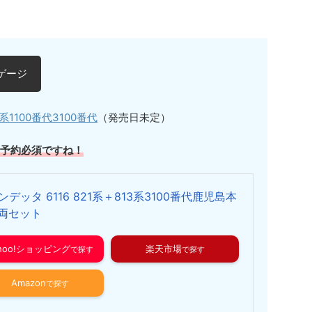
ゲージ
1100番代3100番代
（発売日未定）
は予約必須ですね！
ンデッタ 6116 821系＋813系3100番代鹿児島本
9両セット
ahoo!ショッピング
楽天市場
Amazon