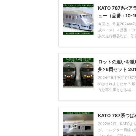
KATO 787系<
ュー（品番：10-1
今回は、昨夏2024年
成ベース）＜品番：10
灰の走行機器など、初回生
ロットの違いを徹底
州>6両セット 2011
2024年6月予定で7
約はされましたか？ 
うな再生産となる場 ...
KATO 787系つ
2022年2月、KAT
が、コレクター目線で開封
「つばめ」 9両セッ ...