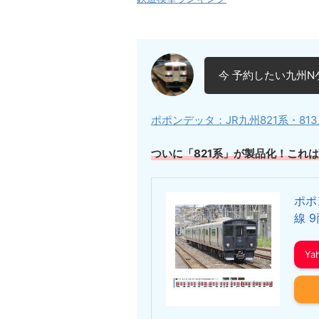
今 予約したい九州N
ポポンデッタ：JR九州821系・813系
ついに「821系」が製品化！これ
ポポ
線 
Y