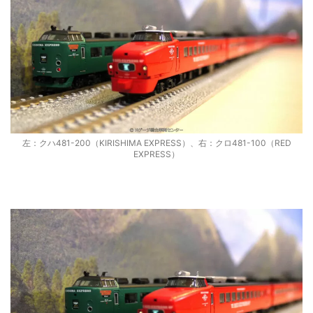
左：クハ481-200（KIRISHIMA EXPRESS）、右：クロ481-100（RED
EXPRESS）