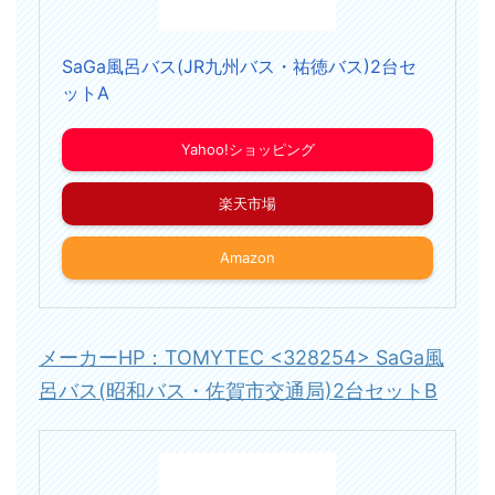
SaGa風呂バス(JR九州バス・祐徳バス)2台セ
ットA
Yahoo!ショッピング
楽天市場
Amazon
メーカーHP：TOMYTEC <328254> SaGa風
呂バス(昭和バス・佐賀市交通局)2台セットB