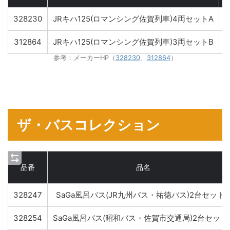
328230
JRキハ125(ロマンシング佐賀列車)4両セットA
1
312864
JRキハ125(ロマンシング佐賀列車)3両セットB
8
参考：メーカーHP（
328230
、
312864
）
ザ・バスコレクション
品番
品名
328247
SaGa風呂バス(JR九州バス・祐徳バス)2台セットA
328254
SaGa風呂バス(昭和バス・佐賀市交通局)2台セット