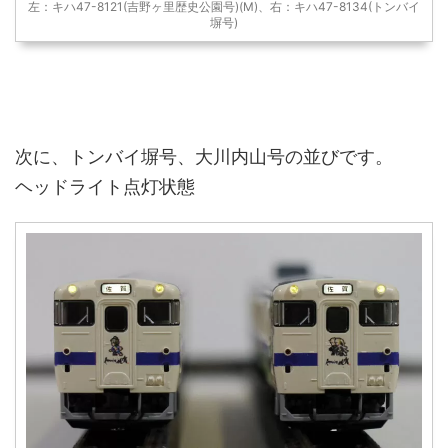
左：キハ47-8121(吉野ヶ里歴史公園号)(M)、右：キハ47-8134(トンバイ
塀号)
次に、トンバイ塀号、大川内山号の並びです。
ヘッドライト点灯状態