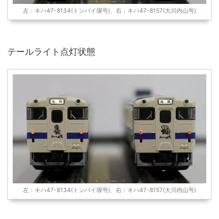
左：キハ47-8134(トンバイ塀号)、右：キハ47-8157(大川内山号)
テールライト点灯状態
左：キハ47-8134(トンバイ塀号)、右：キハ47-8157(大川内山号)