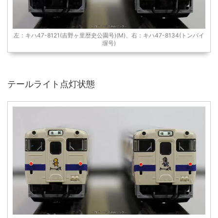
左：キハ47-8121(吉野ヶ里歴史公園号)(M)、右：キハ47-8134(トンバイ
塀号)
テールライト点灯状態