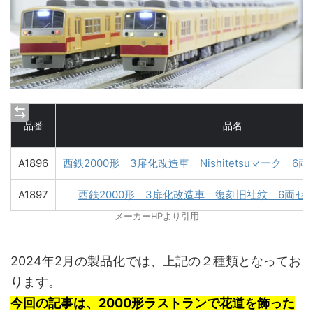
品番
品名
A1896
西鉄2000形 3扉化改造車 Nishitetsuマーク 6
A1897
西鉄2000形 3扉化改造車 復刻旧社紋 6両セ
メーカーHPより引用
2024年2月の製品化では、上記の２種類となってお
ります。
今回の記事は、2000形ラストランで花道を飾った