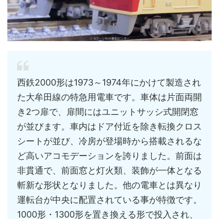
西鉄2000形は1973～1974年にかけて製造され
た大牟田線の特急用電車です。車体は片面両開
き2つ扉で、扉間にはユニットサッシ式開閉窓
が並びます。車内はドア付近を除き転換クロス
シートが並び、冷房が登場時から搭載されるな
ど高いアコモデーションを誇りました。前面は
非貫通で、前面窓と灯火類、装飾が一体となる
斬新な形状となりました。他の電車とは異なり
運転台が中央に配置されている事が特徴です。
1000形・1300形を置き換える形で投入され、