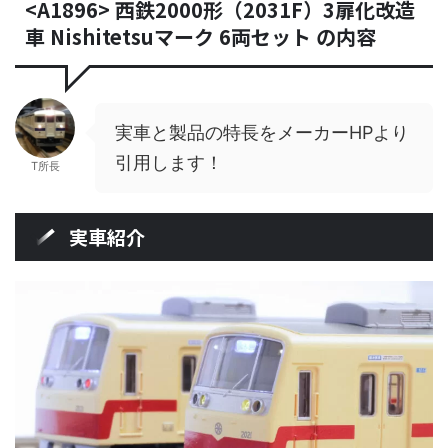
<A1896> 西鉄2000形（2031F）3扉化改造
車 Nishitetsuマーク 6両セット の内容
実車と製品の特長をメーカーHPより
引用します！
T所長
実車紹介