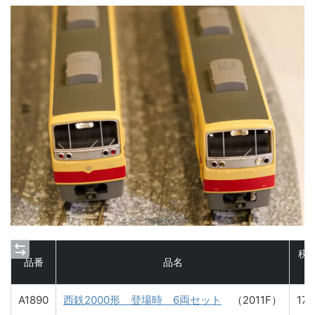
税
品番
品名
A1890
西鉄2000形 登場時 6両セット
（2011F）
17,