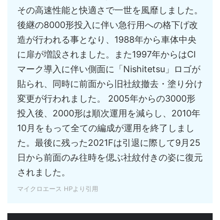
その高速性能と快適さで一世を風靡しました。
後継の8000形投入に伴い急行用への格下げ改
造が行われる事となり、1988年から車体中央
に扉が増設されました。また1997年からはCI
マーク導入に伴い側面に「Nishitetsu」ロゴが
貼られ、同時に前面から旧社紋撤去・塗り分け
変更が行われました。 2005年からの3000形
投入後、2000形は順次運用を減らし、2010年
10月をもって全ての編成が運用を終了しまし
た。最後に残った2021Fは引退に際して9月25
日から前面のみ往時を偲ぶ社紋付きの姿に復元
されました。
マイクロエース HPより引用