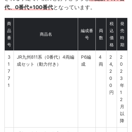
代、0番代+100番代
となっています。
商
税
発
品
編成番
両
込
売
商品名
番
号
数
価
時
号
格
期
3
JR九州811系（0番代）4両編
P6編
4
2
2
1
成セット（動力付き）
成
両
4,
0
7
2
2
7
0
3
1
0
年
円
1
2
月
以
降