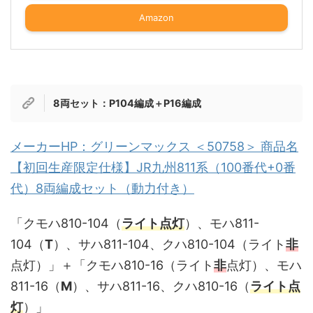
Amazon
8両セット：P104編成＋P16編成
メーカーHP：グリーンマックス ＜50758＞ 商品名
【初回生産限定仕様】JR九州811系（100番代+0番
代）8両編成セット（動力付き）
「クモハ810-104（
ライト点灯
）、モハ811-
104（
T
）、サハ811-104、クハ810-104（ライト
非
点灯）」＋「クモハ810-16（ライト
非
点灯）、モハ
811-16（
M
）、サハ811-16、クハ810-16（
ライト点
灯
）」