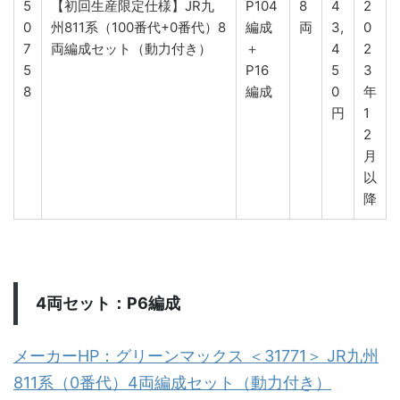
5
【初回生産限定仕様】JR九
P104
8
4
2
0
州811系（100番代+0番代）8
編成
両
3,
0
7
両編成セット（動力付き）
＋
4
2
5
P16
5
3
8
編成
0
年
円
1
2
月
以
降
4両セット：P6編成
メーカーHP：グリーンマックス ＜31771＞ JR九州
811系（0番代）4両編成セット（動力付き）