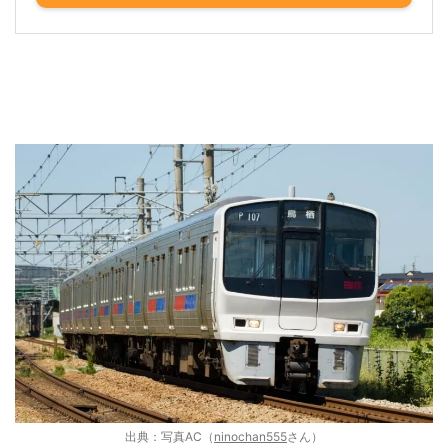
出典：写真AC（
ninochan555
さん）