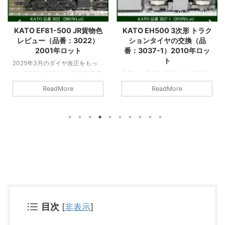
2025/3/15
2025/3/2
KATO EH500 3次形 トラク
KATO EH500 3次形 レビュ
ションタイヤの交換（品
ー（品番：3037-1）2010
番：3037-1）2010年ロッ
年ロット
ト
少々古い製品となりますが、
今回は、先日ご紹介した KATO
KATO EH500 3次形（品番：
EH500 3次形（品番：3037-1）
3037-1）2010年ロットを入手し
ReadMore
ReadMore
2010年ロット の続報となりま
ましたので、ご紹介したいと思い
す。 中古で入手したこちらの車
ます。なお、当車両センターの車
両、パーツは未使用未開封、車両
両導入は、基本新製導入（新品購
本体に傷や塗装乱れもなく、良品
入）を原則としていますが、現時
を入手できてよかった・・・と思
点で新品市場在庫は見当たらない
った矢先、なんと、動力台車の片
ため、他社引退車両の譲渡（中古
側に、本来装着されているはずの
市場）からの導入となっておりま
トラクションタイヤがないではあ
す。 こちらの記事では、KATO
りませんか・・・！！！ という
EH500 3次形 のレビューをご紹
ことで、今回は KATO EH500 に
介するとともに、コレクターとし
ついて、トラクションタイヤの取
て中古市場で購入する場合の留意
り付けのために分解整備をしてい
点を解説していきます。ぜひ、最
目次
[
非表示
]
きます。 この記事を読んで頂き
後までご覧くださいませ。 今回
たい方 KATO EH500 の動 ...
の記事では ...